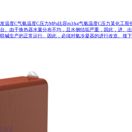
发温度C气氨温度C压力MPa比容m3/kg气氨温度C压力某化
2/台。由于换热器水量分布不均，且水侧结垢严重，因此，进、出口水温温差
联碱生产的正常运行。因此，必须对氨冷凝器的进行改造。接下