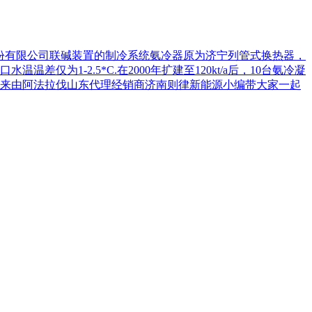
工股份有限公司联碱装置的制冷系统氨冷器原为济宁列管式换热器，
仅为1-2.5*C.在2000年扩建至120kt/a后，10台氨冷凝
来由阿法拉伐山东代理经销商济南则律新能源小编带大家一起