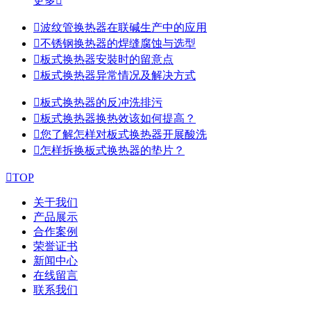
更多


波纹管换热器在联碱生产中的应用

不锈钢换热器的焊缝腐蚀与选型

板式换热器安裝时的留意点

板式换热器异常情况及解决方式

板式换热器的反冲洗排污

板式换热器换热效该如何提高？

您了解怎样对板式换热器开展酸洗

怎样拆换板式换热器的垫片？

TOP
关于我们
产品展示
合作案例
荣誉证书
新闻中心
在线留言
联系我们