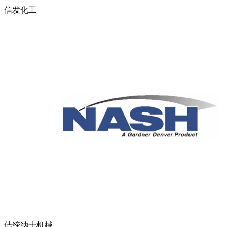
信发化工
佶缔纳士机械